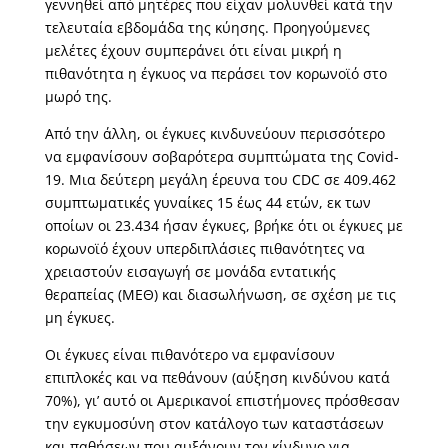
γεννηθεί από μητέρες που είχαν μολυνθεί κατά την
τελευταία εβδομάδα της κύησης. Προηγούμενες
μελέτες έχουν συμπεράνει ότι είναι μικρή η
πιθανότητα η έγκυος να περάσει τον κορωνοϊό στο
μωρό της.
Από την άλλη, οι έγκυες κινδυνεύουν περισσότερο
να εμφανίσουν σοβαρότερα συμπτώματα της Covid-
19. Μια δεύτερη μεγάλη έρευνα του CDC σε 409.462
συμπτωματικές γυναίκες 15 έως 44 ετών, εκ των
οποίων οι 23.434 ήσαν έγκυες, βρήκε ότι οι έγκυες με
κορωνοϊό έχουν υπερδιπλάσιες πιθανότητες να
χρειαστούν εισαγωγή σε μονάδα εντατικής
θεραπείας (ΜΕΘ) και διασωλήνωση, σε σχέση με τις
μη έγκυες.
Οι έγκυες είναι πιθανότερο να εμφανίσουν
επιπλοκές και να πεθάνουν (αύξηση κινδύνου κατά
70%), γι’ αυτό οι Αμερικανοί επιστήμονες πρόσθεσαν
την εγκυμοσύνη στον κατάλογο των καταστάσεων
και παθήσεων που αυξάνουν τον κίνδυνο για