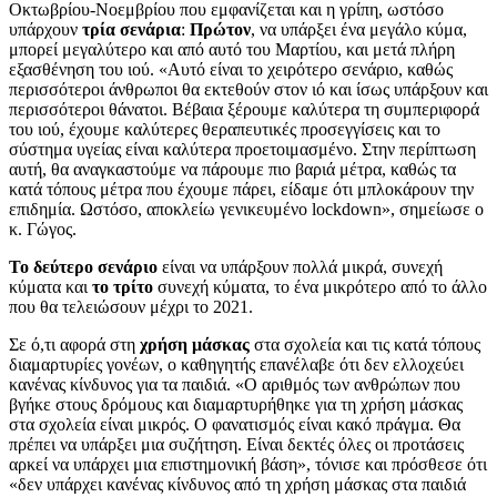
Οκτωβρίου-Νοεμβρίου που εμφανίζεται και η γρίπη, ωστόσο
υπάρχουν
τρία σενάρια
:
Πρώτον
, να υπάρξει ένα μεγάλο κύμα,
μπορεί μεγαλύτερο και από αυτό του Μαρτίου, και μετά πλήρη
εξασθένηση του ιού. «Αυτό είναι το χειρότερο σενάριο, καθώς
περισσότεροι άνθρωποι θα εκτεθούν στον ιό και ίσως υπάρξουν και
περισσότεροι θάνατοι. Βέβαια ξέρουμε καλύτερα τη συμπεριφορά
του ιού, έχουμε καλύτερες θεραπευτικές προσεγγίσεις και το
σύστημα υγείας είναι καλύτερα προετοιμασμένο. Στην περίπτωση
αυτή, θα αναγκαστούμε να πάρουμε πιο βαριά μέτρα, καθώς τα
κατά τόπους μέτρα που έχουμε πάρει, είδαμε ότι μπλοκάρουν την
επιδημία. Ωστόσο, αποκλείω γενικευμένο lockdown», σημείωσε ο
κ. Γώγος.
Το δεύτερο σενάριο
είναι να υπάρξουν πολλά μικρά, συνεχή
κύματα και
το τρίτο
συνεχή κύματα, το ένα μικρότερο από το άλλο
που θα τελειώσουν μέχρι το 2021.
Σε ό,τι αφορά στη
χρήση μάσκας
στα σχολεία και τις κατά τόπους
διαμαρτυρίες γονέων, ο καθηγητής επανέλαβε ότι δεν ελλοχεύει
κανένας κίνδυνος για τα παιδιά. «Ο αριθμός των ανθρώπων που
βγήκε στους δρόμους και διαμαρτυρήθηκε για τη χρήση μάσκας
στα σχολεία είναι μικρός. Ο φανατισμός είναι κακό πράγμα. Θα
πρέπει να υπάρξει μια συζήτηση. Είναι δεκτές όλες οι προτάσεις
αρκεί να υπάρχει μια επιστημονική βάση», τόνισε και πρόσθεσε ότι
«δεν υπάρχει κανένας κίνδυνος από τη χρήση μάσκας στα παιδιά