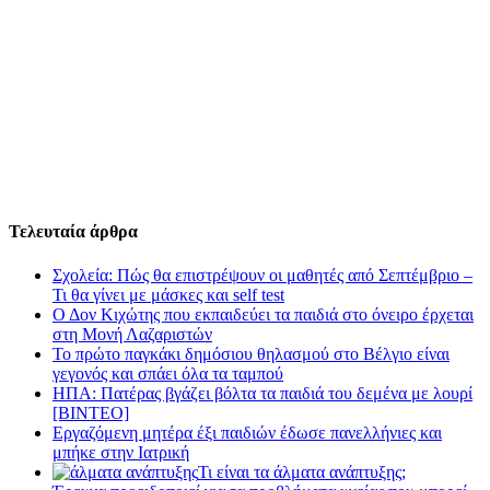
Τελευταία άρθρα
Σχολεία: Πώς θα επιστρέψουν οι μαθητές από Σεπτέμβριο –
Τι θα γίνει με μάσκες και self test
Ο Δον Κιχώτης που εκπαιδεύει τα παιδιά στο όνειρο έρχεται
στη Μονή Λαζαριστών
Το πρώτο παγκάκι δημόσιου θηλασμού στο Βέλγιο είναι
γεγονός και σπάει όλα τα ταμπού
ΗΠΑ: Πατέρας βγάζει βόλτα τα παιδιά του δεμένα με λουρί
[BINTEO]
Εργαζόμενη μητέρα έξι παιδιών έδωσε πανελλήνιες και
μπήκε στην Ιατρική
Τι είναι τα άλματα ανάπτυξης;