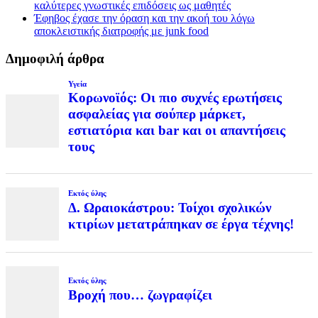
καλύτερες γνωστικές επιδόσεις ως μαθητές
Έφηβος έχασε την όραση και την ακοή του λόγω
αποκλειστικής διατροφής με junk food
Δημοφιλή άρθρα
Υγεία
Κορωνοϊός: Οι πιο συχνές ερωτήσεις
ασφαλείας για σούπερ μάρκετ,
εστιατόρια και bar και οι απαντήσεις
τους
Εκτός ύλης
Δ. Ωραιοκάστρου: Τοίχοι σχολικών
κτιρίων μετατράπηκαν σε έργα τέχνης!
Εκτός ύλης
Βροχή που… ζωγραφίζει