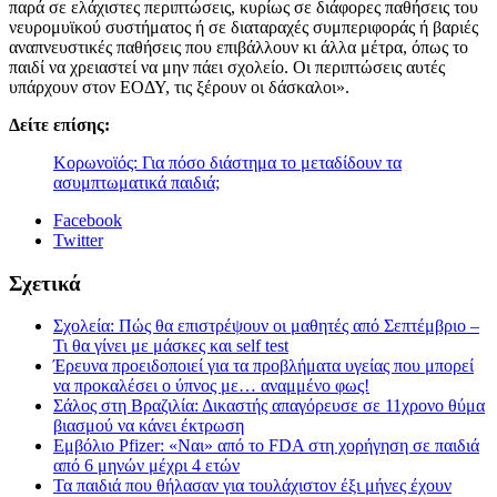
παρά σε ελάχιστες περιπτώσεις, κυρίως σε διάφορες παθήσεις του
νευρομυϊκού συστήματος ή σε διαταραχές συμπεριφοράς ή βαριές
αναπνευστικές παθήσεις που επιβάλλουν κι άλλα μέτρα, όπως το
παιδί να χρειαστεί να μην πάει σχολείο. Οι περιπτώσεις αυτές
υπάρχουν στον ΕΟΔΥ, τις ξέρουν οι δάσκαλοι».
Δείτε επίσης:
Κορωνοϊός: Για πόσο διάστημα το μεταδίδουν τα
ασυμπτωματικά παιδιά;
Facebook
Twitter
Σχετικά
Σχολεία: Πώς θα επιστρέψουν οι μαθητές από Σεπτέμβριο –
Τι θα γίνει με μάσκες και self test
Έρευνα προειδοποιεί για τα προβλήματα υγείας που μπορεί
να προκαλέσει ο ύπνος με… αναμμένο φως!
Σάλος στη Βραζιλία: Δικαστής απαγόρευσε σε 11χρονο θύμα
βιασμού να κάνει έκτρωση
Εμβόλιο Pfizer: «Ναι» από το FDA στη χορήγηση σε παιδιά
από 6 μηνών μέχρι 4 ετών
Τα παιδιά που θήλασαν για τουλάχιστον έξι μήνες έχουν