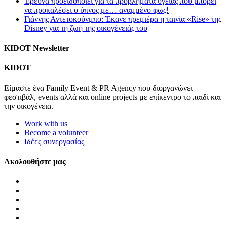
Έρευνα προειδοποιεί για τα προβλήματα υγείας που μπορεί
να προκαλέσει ο ύπνος με… αναμμένο φως!
Γιάννης Αντετοκούνμπο: Έκανε πρεμιέρα η ταινία «Rise» της
Disney για τη ζωή της οικογένειάς του
KIDOT Newsletter
KIDOT
Είμαστε ένα Family Event & PR Agency που διοργανώνει
φεστιβάλ, events αλλά και online projects με επίκεντρο το παιδί και
την οικογένεια.
Work with us
Become a volunteer
Ιδέες συνεργασίας
Ακολουθήστε μας