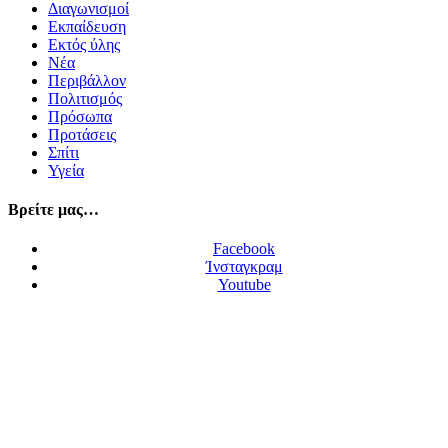
Διαγωνισμοί
Εκπαίδευση
Εκτός ύλης
Νέα
Περιβάλλον
Πολιτισμός
Πρόσωπα
Προτάσεις
Σπίτι
Υγεία
Βρείτε μας…
Facebook
Ίνσταγκραμ
Youtube