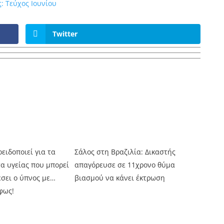
: Τεύχος Ιουνίου
Twitter
ειδοποιεί για τα
Σάλος στη Βραζιλία: Δικαστής
α υγείας που μπορεί
απαγόρευσε σε 11χρονο θύμα
σει ο ύπνος με…
βιασμού να κάνει έκτρωση
φως!