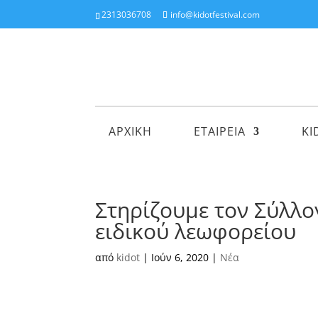
2313036708
info@kidotfestival.com
ΑΡΧΙΚΗ
ΕΤΑΙΡΕΙΑ
KI
Στηρίζουμε τον Σύλλο
ειδικού λεωφορείου
από
kidot
|
Ιούν 6, 2020
|
Νέα