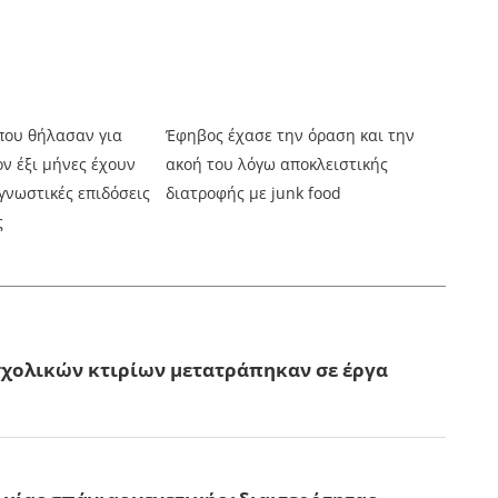
που θήλασαν για
Έφηβος έχασε την όραση και την
ν έξι μήνες έχουν
ακοή του λόγω αποκλειστικής
γνωστικές επιδόσεις
διατροφής με junk food
ς