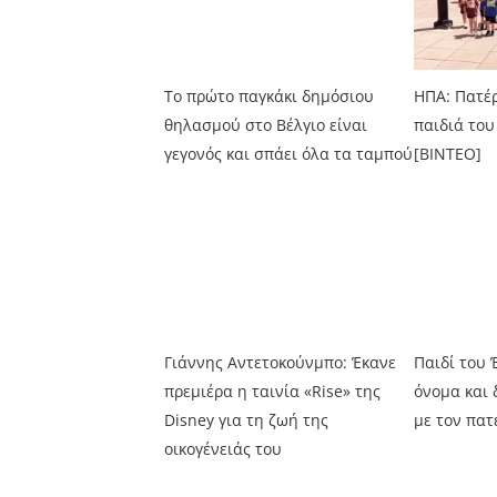
Το πρώτο παγκάκι δημόσιου
ΗΠΑ: Πατέρ
θηλασμού στο Βέλγιο είναι
παιδιά του
γεγονός και σπάει όλα τα ταμπού
[BINTEO]
Γιάννης Αντετοκούνμπο: Έκανε
Παιδί του 
πρεμιέρα η ταινία «Rise» της
όνομα και 
Disney για τη ζωή της
με τον πατ
οικογένειάς του