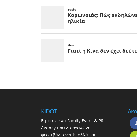
KIDOT
Ακο
Είμαστε ένα Family Event & PR
Agency που διοργανώνει
φεστιβάλ, events αλλά και