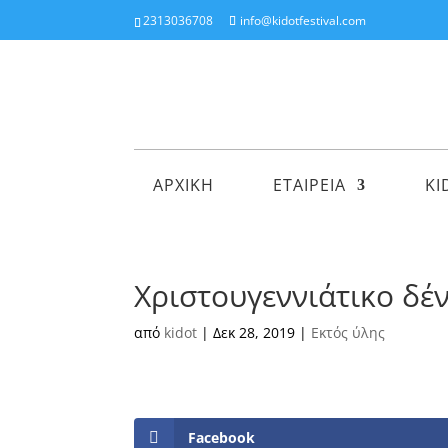
2313036708
info@kidotfestival.com
ΑΡΧΙΚΗ
ΕΤΑΙΡΕΙΑ
KI
Χριστουγεννιάτικο δέν
από
kidot
|
Δεκ 28, 2019
|
Εκτός ύλης
Facebook