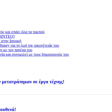
ός και σπάει όλα τα ταμπού
 [BINTEO]
 στην Ιατρική
isney για τη ζωή της οικογένειάς του
η με τον πατέρα του
ινία και συνομιλεί με τους δημιουργούς του
ν μετατράπηκαν σε έργα τέχνης!
πουθενά!