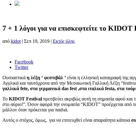
7 + 1 λόγοι για να επισκεφτείτε το KIDOT 
από
kidot
|
Σεπ 19, 2019
|
Εκτός ύλης
Facebook
Twitter
Ουσιαστικά
η λέξη ‘ φεστιβάλ ’
είναι η ελληνική καταγραφή της αγγ
Αγγλικά και ταυτόχρονα από την Μεσαιωνική Γαλλική Λέξη “festivus”
γαλλικά fete, στα γερμανικά das fest ,στα ιταλικά festa, στα τού
Το
KIDOT Festival
πρεσβεύει ακριβώς αυτή τη σημασία αφού και το
στο αύριο!”. Όσον αφορά την ονομασία “KIDOT” προέρχεται από τ
μάλλον όταν πρόκειται για παιδιά.
Αυτός ο στόχος, όμως, για να επιτευχθεί είναι απαραίτητα κάποια
συ