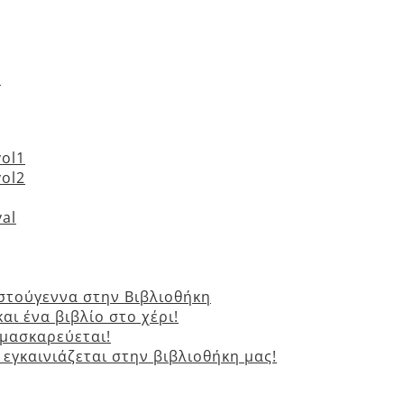
»
vol1
vol2
val
ιστούγεννα στην Βιβλιοθήκη
και ένα βιβλίο στο χέρι!
ς μασκαρεύεται!
α εγκαινιάζεται στην βιβλιοθήκη μας!