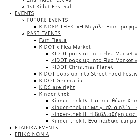
1st Kidot Festival
EVENTS
FUTURE EVENTS
KINDER-THEK: «Η Μεγάλη Επιστροφή
PAST EVENTS
Fam Fiesta
KIDOT x Flea Market
KIDOT pops up into Flea Market 
KIDOT pops up into Flea Market 
KIDOT Christmas Planet
KIDOT pops up into Street Food Festi
KIDOT Generation
KIDS are right
Kinder-thek
Kinder-thek IV: Παραμυθένια Χρ
Κinder-thek III: Με γυαλιά ηλίου 
Κinder-thek II: Η βιβλιοθήκη μα
Κinder-thek I: Ένα παιδικό τμήμ
ΕΤΑΙΡΙΚΑ EVENTS
ΕΠΙΚΟΙΝΩΝΙΑ