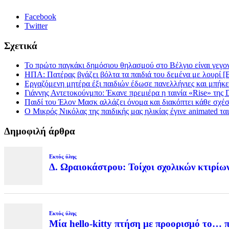
Facebook
Twitter
Σχετικά
Το πρώτο παγκάκι δημόσιου θηλασμού στο Βέλγιο είναι γεγον
ΗΠΑ: Πατέρας βγάζει βόλτα τα παιδιά του δεμένα με λουρί
Εργαζόμενη μητέρα έξι παιδιών έδωσε πανελλήνιες και μπήκε
Γιάννης Αντετοκούνμπο: Έκανε πρεμιέρα η ταινία «Rise» της D
Παιδί του Έλον Μασκ αλλάζει όνομα και διακόπτει κάθε σχέσ
Ο Μικρός Νικόλας της παιδικής μας ηλικίας έγινε animated τα
Δημοφιλή άρθρα
Εκτός ύλης
Δ. Ωραιοκάστρου: Τοίχοι σχολικών κτιρίω
Εκτός ύλης
Μία hello-kitty πτήση με προορισμό το… 