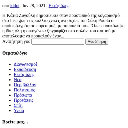
από
kidot
|
Ιαν 28, 2021
|
Εκτός ύλης
H Kάτια Ζυγούλη δημοσίευσε στον προσωπικό της λογαριασμό
στο Instagram τις καλλιτεχνικές ανησυχίες του Σάκη Ρουβά ο
οποίος ζωγράφισε παρέα μαζί με τα παιδιά τους! Όπως αποκάλυψε
η ίδια, όλη η οικογένεια ζωγραφίζει στο σαλόνι του σπιτιού με
αποτέλεσμα να προκαλούν έναν...
Αναζήτηση για:
Θεματολόγιο
Διαγωνισμοί
Εκπαίδευση
Εκτός ύλης
Νέα
Περιβάλλον
Πολιτισμός
Πρόσωπα
Προτάσεις
Σπίτι
Υγεία
Βρείτε μας…