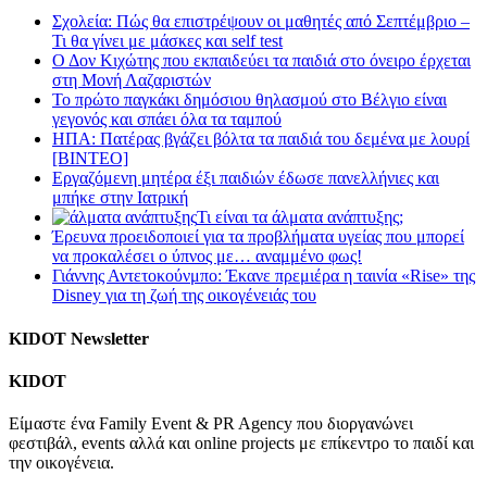
Σχολεία: Πώς θα επιστρέψουν οι μαθητές από Σεπτέμβριο –
Τι θα γίνει με μάσκες και self test
Ο Δον Κιχώτης που εκπαιδεύει τα παιδιά στο όνειρο έρχεται
στη Μονή Λαζαριστών
Το πρώτο παγκάκι δημόσιου θηλασμού στο Βέλγιο είναι
γεγονός και σπάει όλα τα ταμπού
ΗΠΑ: Πατέρας βγάζει βόλτα τα παιδιά του δεμένα με λουρί
[BINTEO]
Εργαζόμενη μητέρα έξι παιδιών έδωσε πανελλήνιες και
μπήκε στην Ιατρική
Τι είναι τα άλματα ανάπτυξης;
Έρευνα προειδοποιεί για τα προβλήματα υγείας που μπορεί
να προκαλέσει ο ύπνος με… αναμμένο φως!
Γιάννης Αντετοκούνμπο: Έκανε πρεμιέρα η ταινία «Rise» της
Disney για τη ζωή της οικογένειάς του
KIDOT Newsletter
KIDOT
Είμαστε ένα Family Event & PR Agency που διοργανώνει
φεστιβάλ, events αλλά και online projects με επίκεντρο το παιδί και
την οικογένεια.