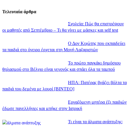
Τελευταία άρθρα
Σχολεία: Πώς θα επιστρέψουν
οι μαθητές από Σεπτέμβριο – Τι θα γίνει με μάσκες και self test
Ο Δον Κιχώτης που εκπαιδεύει
τα παιδιά στο όνειρο έρχεται στη Μονή Λαζαριστών
Το πρώτο παγκάκι δημόσιου
θηλασμού στο Βέλγιο είναι γεγονός και σπάει όλα τα ταμπού
ΗΠΑ: Πατέρας βγάζει βόλτα τα
παιδιά του δεμένα με λουρί [BINTEO]
Εργαζόμενη μητέρα έξι παιδιών
έδωσε πανελλήνιες και μπήκε στην Ιατρική
Τι είναι τα άλματα ανάπτυξης;