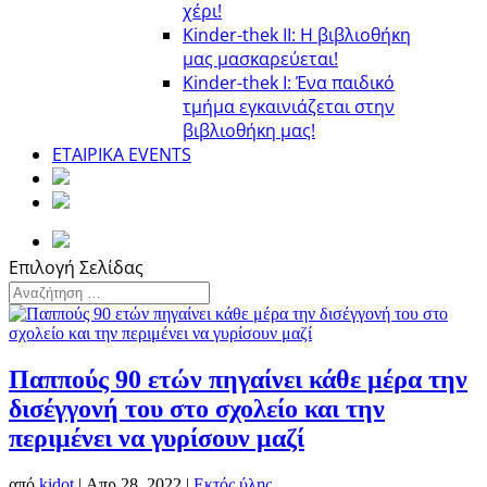
χέρι!
Κinder-thek II: Η βιβλιοθήκη
μας μασκαρεύεται!
Κinder-thek I: Ένα παιδικό
τμήμα εγκαινιάζεται στην
βιβλιοθήκη μας!
ΕΤΑΙΡΙΚΑ EVENTS
Επιλογή Σελίδας
Παππούς 90 ετών πηγαίνει κάθε μέρα την
δισέγγονή του στο σχολείο και την
περιμένει να γυρίσουν μαζί
από
kidot
|
Απρ 28, 2022
|
Εκτός ύλης