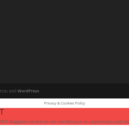
εται από
WordPress
Privacy & Cookies Policy
T
OT Magazine και όλα τα νέα που θέλουμε να μοιραστούμε μαζί σο