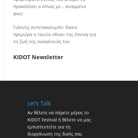
προκαλέσει ο ύπνος με… αναμμένο
φως!
Γιάννης Αντετοκούνμπο: Έκανε
πρεμιέρα η ταινία «Rise» της Disney για
τη ζωή της οικογένειάς του
KIDOT Newsletter
Let’s Talk
Αν θέλετε να πάρετε μέρος το
KIDOT Festival ή θέλετε να μας
εμπιστευτείτε για τη
διοργάνωση της δικής σας