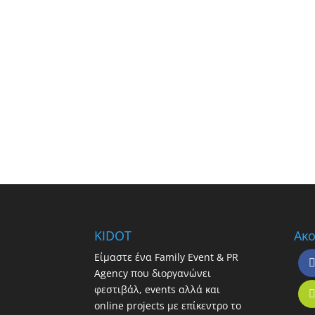
KIDOT
Ακο
Είμαστε ένα Family Event & PR
Agency που διοργανώνει
φεστιβάλ, events αλλά και
online projects με επίκεντρο το