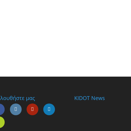
λουθήστε μας
KIDOT News