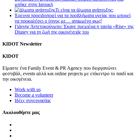
μπήκε στην Ιατρική
Τι είναι τα άλματα ανάπτυξης;
Έρευνα προειδοποιεί για τα προβλήματα υγείας που μπορεί
να προκαλέσει ο ύπνος με… αναμμένο φως!
Γιάννης Αντετοκούνμπο: Έκανε πρεμιέρα η ταινία «Rise» της
Disney για τη ζωή της οικογένειάς του
KIDOT Newsletter
KIDOT
Είμαστε ένα Family Event & PR Agency που διοργανώνει
φεστιβάλ, events αλλά και online projects με επίκεντρο το παιδί και
την οικογένεια.
Work with us
Become a volunteer
Ιδέες συνεργασίας
Ακολουθήστε μας