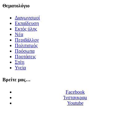
Θεματολόγιο
Διαγωνισμοί
Εκπαίδευση
Εκτός ύλης
Νέα
Περιβάλλον
Πολιτισμός
Πρόσωπα
Προτάσεις
Σπίτι
Υγεία
Βρείτε μας…
Facebook
Ίνσταγκραμ
Youtube