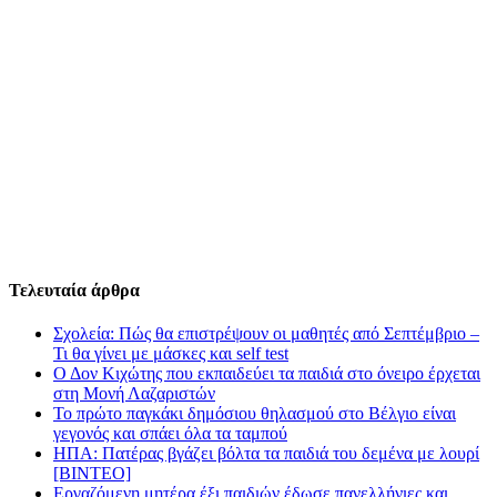
Τελευταία άρθρα
Σχολεία: Πώς θα επιστρέψουν οι μαθητές από Σεπτέμβριο –
Τι θα γίνει με μάσκες και self test
Ο Δον Κιχώτης που εκπαιδεύει τα παιδιά στο όνειρο έρχεται
στη Μονή Λαζαριστών
Το πρώτο παγκάκι δημόσιου θηλασμού στο Βέλγιο είναι
γεγονός και σπάει όλα τα ταμπού
ΗΠΑ: Πατέρας βγάζει βόλτα τα παιδιά του δεμένα με λουρί
[BINTEO]
Εργαζόμενη μητέρα έξι παιδιών έδωσε πανελλήνιες και