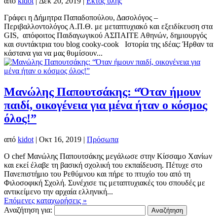
από
kidot
|
Δεκ 20, 2019
|
Εκτός ύλης
Γράφει η Δήμητρα Παπαδοπούλου, Δασολόγος –
Περιβαλλοντολόγος Α.Π.Θ. με μεταπτυχιακό και εξειδίκευση στα
GIS, απόφοιτος Παιδαγωγικού ΑΣΠΑΙΤΕ Αθηνών, δημιουργός
και συντάκτρια του blog cooky-cook Ιστορία της ιδέας: Ήρθαν τα
κάστανα για να μας θυμίσουν...
Μανώλης Παπουτσάκης: “Όταν ήμουν
παιδί, οικογένεια για μένα ήταν ο κόσμος
όλος!”
από
kidot
|
Οκτ 16, 2019
|
Πρόσωπα
Ο chef Μανώλης Παπουτσάκης μεγάλωσε στην Κίσσαμο Χανίων
και εκεί έλαβε τη βασική σχολική του εκπαίδευση. Πέτυχε στο
Πανεπιστήμιο του Ρεθύμνου και πήρε το πτυχίο του από τη
Φιλοσοφική Σχολή. Συνέχισε τις μεταπτυχιακές του σπουδές με
αντικείμενο την αρχαία ελληνική...
Επόμενες καταχωρήσεις »
Αναζήτηση για: