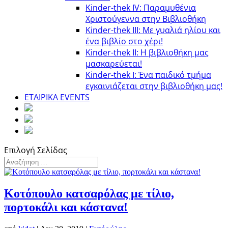
Kinder-thek IV: Παραμυθένια
Χριστούγεννα στην Βιβλιοθήκη
Κinder-thek III: Με γυαλιά ηλίου και
ένα βιβλίο στο χέρι!
Κinder-thek II: Η βιβλιοθήκη μας
μασκαρεύεται!
Κinder-thek I: Ένα παιδικό τμήμα
εγκαινιάζεται στην βιβλιοθήκη μας!
ΕΤΑΙΡΙΚΑ EVENTS
Επιλογή Σελίδας
Κοτόπουλο κατσαρόλας με τίλιο,
πορτοκάλι και κάστανα!