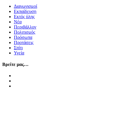
Διαγωνισμοί
Εκπαίδευση
Εκτός ύλης
Νέα
Περιβάλλον
Πολιτισμός
Πρόσωπα
Προτάσεις
Σπίτι
Υγεία
Βρείτε μας…