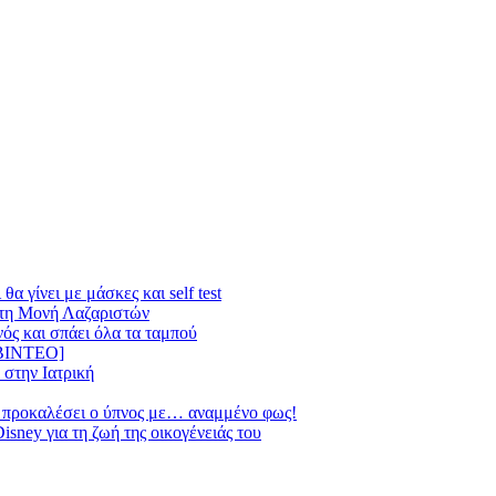
α γίνει με μάσκες και self test
 στη Μονή Λαζαριστών
ός και σπάει όλα τα ταμπού
 [BINTEO]
 στην Ιατρική
να προκαλέσει ο ύπνος με… αναμμένο φως!
isney για τη ζωή της οικογένειάς του