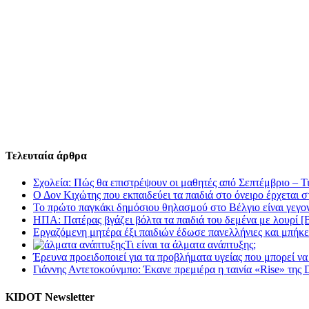
Τελευταία άρθρα
Σχολεία: Πώς θα επιστρέψουν οι μαθητές από Σεπτέμβριο – Τι θ
Ο Δον Κιχώτης που εκπαιδεύει τα παιδιά στο όνειρο έρχεται
Το πρώτο παγκάκι δημόσιου θηλασμού στο Βέλγιο είναι γεγον
ΗΠΑ: Πατέρας βγάζει βόλτα τα παιδιά του δεμένα με λουρί
Εργαζόμενη μητέρα έξι παιδιών έδωσε πανελλήνιες και μπήκε
Τι είναι τα άλματα ανάπτυξης;
Έρευνα προειδοποιεί για τα προβλήματα υγείας που μπορεί 
Γιάννης Αντετοκούνμπο: Έκανε πρεμιέρα η ταινία «Rise» της D
KIDOT Newsletter