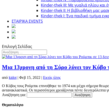
Κinder-thek III: Με γυαλιά ηλίου και 
Κinder-thek II: Η βιβλιοθήκη μας μασ
Κinder-thek I: Ένα παιδικό τμήμα εγκ
ΕΤΑΙΡΙΚΑ EVENTS
Επιλογή Σελίδας
Μια 13χρονη από τη Σύρο λύνει τον Κύβο 
από
kidot
|
Φεβ 15, 2022
|
Εκτός ύλης
Ο Κύβος τους Ρούμπικ επινοήθηκε το 1974 και μέχρι σήμερα θεωρεί
αντανακλαστικά. Οι περισσότεροι χρειάζονται πέντε δευτερόλεπτα γι
Αναζήτηση για:
Θεματολόγιο