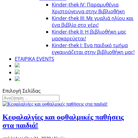
Kinder-thek IV: Παραμυθένια
Χριστούγεννα στην Βιβλιοθήκη
Κinder-thek III: Με γυαλιά ηλίου και
ένα βιβλίο στο χέρι!
Κinder-thek II: Η βιβλιοθήκη μας
μασκαρεύεται!
Κinder-thek I: Ένα παιδικό τμήμα
εγκαινιάζεται στην βιβλιοθήκη μας!
ΕΤΑΙΡΙΚΑ EVENTS
Επιλογή Σελίδας
Κεφαλαλγίες και οφθαλμικές παθήσεις
στα παιδιά!