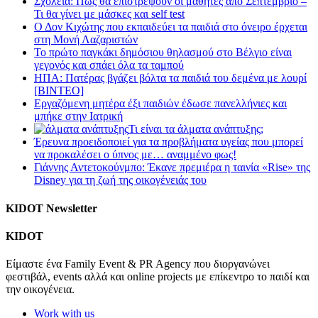
Σχολεία: Πώς θα επιστρέψουν οι μαθητές από Σεπτέμβριο –
Τι θα γίνει με μάσκες και self test
Ο Δον Κιχώτης που εκπαιδεύει τα παιδιά στο όνειρο έρχεται
στη Μονή Λαζαριστών
Το πρώτο παγκάκι δημόσιου θηλασμού στο Βέλγιο είναι
γεγονός και σπάει όλα τα ταμπού
ΗΠΑ: Πατέρας βγάζει βόλτα τα παιδιά του δεμένα με λουρί
[BINTEO]
Εργαζόμενη μητέρα έξι παιδιών έδωσε πανελλήνιες και
μπήκε στην Ιατρική
Τι είναι τα άλματα ανάπτυξης;
Έρευνα προειδοποιεί για τα προβλήματα υγείας που μπορεί
να προκαλέσει ο ύπνος με… αναμμένο φως!
Γιάννης Αντετοκούνμπο: Έκανε πρεμιέρα η ταινία «Rise» της
Disney για τη ζωή της οικογένειάς του
KIDOT Newsletter
KIDOT
Είμαστε ένα Family Event & PR Agency που διοργανώνει
φεστιβάλ, events αλλά και online projects με επίκεντρο το παιδί και
την οικογένεια.
Work with us