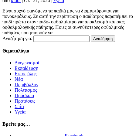
από
kidot
|
Οκτ 21, 2020
|
Υγεία
Είναι συχνό φαινόμενο τα παιδιά μας να διαμαρτύρονται για
πονοκεφάλους. Σε αυτή την περίπτωση ο παιδίατρος παραπέμπει το
παιδί πρώτα στον παιδο- οφθαλμίατρο για αποκλεισμό κάποιας
οφθαλμολογικής πάθησης. Ποιες οι συνηθέστερες οφθαλμικές
παθήσεις που μπορούν να...
Αναζήτηση για:
Θεματολόγιο
Διαγωνισμοί
Εκπαίδευση
Εκτός ύλης
Νέα
Περιβάλλον
Πολιτισμός
Πρόσωπα
Προτάσεις
Σπίτι
Υγεία
Βρείτε μας…
Facebook