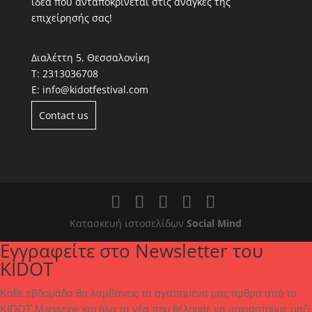
ιδέα που ανταποκρίνεται στις ανάγκες της
επιχείρησής σας!
Διαλέττη 5, Θεσσαλονίκη
Τ:
2313036708
Ε:
info@kidotfestival.com
Contact us
Κατασκευή ιστοσελίδων
Social Mind
Εγγραφείτε στο Newsletter του
KIDOT
Κάθε εβδομάδα θα λαμβάνεις τα αγαπημένα μας άρθρα από το 
KIDOT Magazine και όλα τα νέα που θέλουμε να μοιραστούμε μαζί 