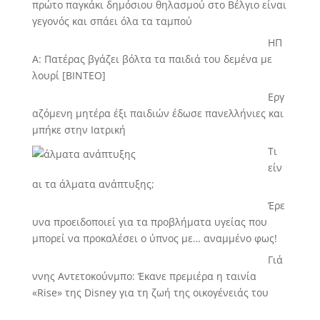
πρώτο παγκάκι δημόσιου θηλασμού στο Βέλγιο είναι
γεγονός και σπάει όλα τα ταμπού
ΗΠ
Α: Πατέρας βγάζει βόλτα τα παιδιά του δεμένα με
λουρί [BINTEO]
Εργ
αζόμενη μητέρα έξι παιδιών έδωσε πανελλήνιες και
μπήκε στην Ιατρική
Τι
είν
αι τα άλματα ανάπτυξης;
Έρε
υνα προειδοποιεί για τα προβλήματα υγείας που
μπορεί να προκαλέσει ο ύπνος με… αναμμένο φως!
Γιά
ννης Αντετοκούνμπο: Έκανε πρεμιέρα η ταινία
«Rise» της Disney για τη ζωή της οικογένειάς του