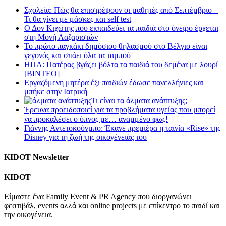
Σχολεία: Πώς θα επιστρέψουν οι μαθητές από Σεπτέμβριο –
Τι θα γίνει με μάσκες και self test
Ο Δον Κιχώτης που εκπαιδεύει τα παιδιά στο όνειρο έρχεται
στη Μονή Λαζαριστών
Το πρώτο παγκάκι δημόσιου θηλασμού στο Βέλγιο είναι
γεγονός και σπάει όλα τα ταμπού
ΗΠΑ: Πατέρας βγάζει βόλτα τα παιδιά του δεμένα με λουρί
[BINTEO]
Εργαζόμενη μητέρα έξι παιδιών έδωσε πανελλήνιες και
μπήκε στην Ιατρική
Τι είναι τα άλματα ανάπτυξης;
Έρευνα προειδοποιεί για τα προβλήματα υγείας που μπορεί
να προκαλέσει ο ύπνος με… αναμμένο φως!
Γιάννης Αντετοκούνμπο: Έκανε πρεμιέρα η ταινία «Rise» της
Disney για τη ζωή της οικογένειάς του
KIDOT Newsletter
KIDOT
Είμαστε ένα Family Event & PR Agency που διοργανώνει
φεστιβάλ, events αλλά και online projects με επίκεντρο το παιδί και
την οικογένεια.