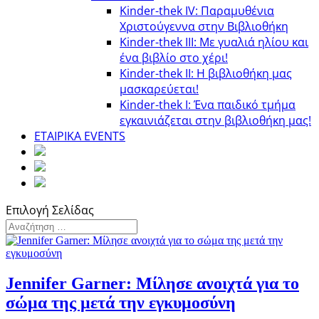
Kinder-thek IV: Παραμυθένια
Χριστούγεννα στην Βιβλιοθήκη
Κinder-thek III: Με γυαλιά ηλίου και
ένα βιβλίο στο χέρι!
Κinder-thek II: Η βιβλιοθήκη μας
μασκαρεύεται!
Κinder-thek I: Ένα παιδικό τμήμα
εγκαινιάζεται στην βιβλιοθήκη μας!
ΕΤΑΙΡΙΚΑ EVENTS
Επιλογή Σελίδας
Jennifer Garner: Μίλησε ανοιχτά για το
σώμα της μετά την εγκυμοσύνη