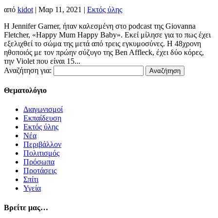
από
kidot
|
Μαρ 11, 2021
|
Εκτός ύλης
H Jennifer Garner, ήταν καλεσμένη στο podcast της Giovanna
Fletcher, «Happy Mum Happy Baby». Εκεί μίλησε για το πως έχει
εξελιχθεί το σώμα της μετά από τρεις εγκυμοσύνες. Η 48χρονη
ηθοποιός με τον πρώην σύζυγο της Ben Affleck, έχει δύο κόρες,
την Violet που είναι 15...
Αναζήτηση για:
Θεματολόγιο
Διαγωνισμοί
Εκπαίδευση
Εκτός ύλης
Νέα
Περιβάλλον
Πολιτισμός
Πρόσωπα
Προτάσεις
Σπίτι
Υγεία
Βρείτε μας…