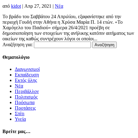
από
kidot
|
Απρ 27, 2021
|
Νέα
Το βράδυ του Σαββάτου 24 Απριλίου, εξαφανίστηκε από την
περιοχή Γουδή στην Αθήνα η Χρύσα Μαρία Π. 14 ετών. «Το
Χαμόγελο του Παιδιού» σήμερα 26/4/2021 προέβη σε
δημοσιοποίηση των στοιχείων της ανήλικης κατόπιν αιτήματος των
οικείων της καθώς συντρέχουν λόγοι οι οποίοι...
Αναζήτηση για:
Θεματολόγιο
Διαγωνισμοί
Εκπαίδευση
Εκτός ύλης
Νέα
Περιβάλλον
Πολιτισμός
Πρόσωπα
Προτάσεις
Σπίτι
Υγεία
Βρείτε μας…