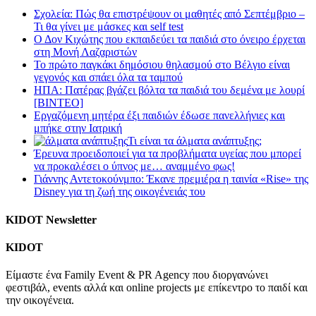
Σχολεία: Πώς θα επιστρέψουν οι μαθητές από Σεπτέμβριο –
Τι θα γίνει με μάσκες και self test
Ο Δον Κιχώτης που εκπαιδεύει τα παιδιά στο όνειρο έρχεται
στη Μονή Λαζαριστών
Το πρώτο παγκάκι δημόσιου θηλασμού στο Βέλγιο είναι
γεγονός και σπάει όλα τα ταμπού
ΗΠΑ: Πατέρας βγάζει βόλτα τα παιδιά του δεμένα με λουρί
[BINTEO]
Εργαζόμενη μητέρα έξι παιδιών έδωσε πανελλήνιες και
μπήκε στην Ιατρική
Τι είναι τα άλματα ανάπτυξης;
Έρευνα προειδοποιεί για τα προβλήματα υγείας που μπορεί
να προκαλέσει ο ύπνος με… αναμμένο φως!
Γιάννης Αντετοκούνμπο: Έκανε πρεμιέρα η ταινία «Rise» της
Disney για τη ζωή της οικογένειάς του
KIDOT Newsletter
KIDOT
Είμαστε ένα Family Event & PR Agency που διοργανώνει
φεστιβάλ, events αλλά και online projects με επίκεντρο το παιδί και
την οικογένεια.