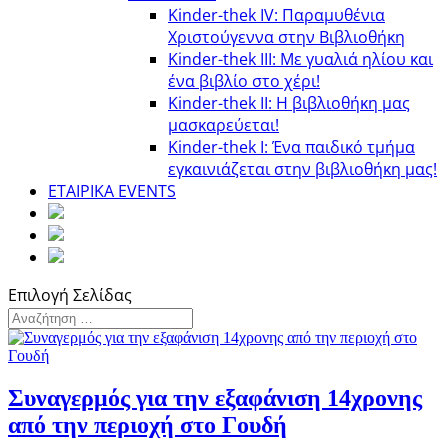
Kinder-thek IV: Παραμυθένια
Χριστούγεννα στην Βιβλιοθήκη
Κinder-thek III: Με γυαλιά ηλίου και
ένα βιβλίο στο χέρι!
Κinder-thek II: Η βιβλιοθήκη μας
μασκαρεύεται!
Κinder-thek I: Ένα παιδικό τμήμα
εγκαινιάζεται στην βιβλιοθήκη μας!
ΕΤΑΙΡΙΚΑ EVENTS
Επιλογή Σελίδας
Συναγερμός για την εξαφάνιση 14χρονης
από την περιοχή στο Γουδή