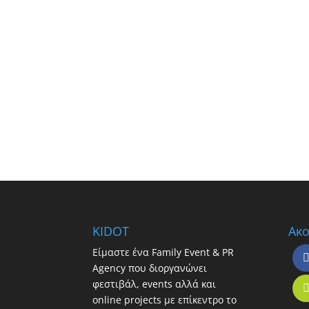
KIDOT
Ακο
Είμαστε ένα Family Event & PR
Agency που διοργανώνει
φεστιβάλ, events αλλά και
online projects με επίκεντρο το