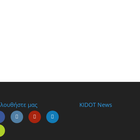
λουθήστε μας
KIDOT News