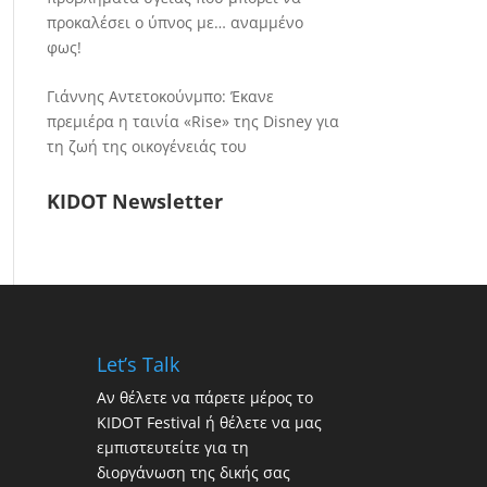
προκαλέσει ο ύπνος με… αναμμένο
φως!
Γιάννης Αντετοκούνμπο: Έκανε
πρεμιέρα η ταινία «Rise» της Disney για
τη ζωή της οικογένειάς του
KIDOT Newsletter
Let’s Talk
Αν θέλετε να πάρετε μέρος το
KIDOT Festival ή θέλετε να μας
εμπιστευτείτε για τη
διοργάνωση της δικής σας