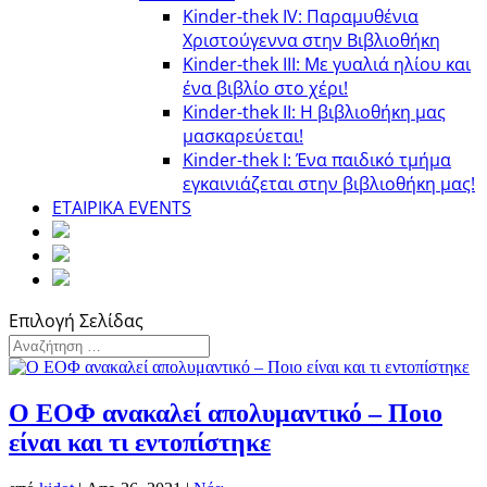
Kinder-thek IV: Παραμυθένια
Χριστούγεννα στην Βιβλιοθήκη
Κinder-thek III: Με γυαλιά ηλίου και
ένα βιβλίο στο χέρι!
Κinder-thek II: Η βιβλιοθήκη μας
μασκαρεύεται!
Κinder-thek I: Ένα παιδικό τμήμα
εγκαινιάζεται στην βιβλιοθήκη μας!
ΕΤΑΙΡΙΚΑ EVENTS
Επιλογή Σελίδας
Ο ΕΟΦ ανακαλεί απολυμαντικό – Ποιο
είναι και τι εντοπίστηκε