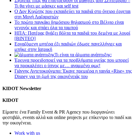
Σχολεία: Πώς θα επιστρέψουν οι μαθητές από Σεπτέμβριο –
Τι θα γίνει με μάσκες και self test
Ο Δον Κιχώτης που εκπαιδεύει τα παιδιά στο όνειρο έρχεται
στη Μονή Λαζαριστών
Το πρώτο παγκάκι δημόσιου θηλασμού στο Βέλγιο είναι
γεγονός και σπάει όλα τα ταμπού
ΗΠΑ: Πατέρας βγάζει βόλτα τα παιδιά του δεμένα με λουρί
[BINTEO]
Εργαζόμενη μητέρα έξι παιδιών έδωσε πανελλήνιες και
μπήκε στην Ιατρική
Τι είναι τα άλματα ανάπτυξης;
Έρευνα προειδοποιεί για τα προβλήματα υγείας που μπορεί
να προκαλέσει ο ύπνος με… αναμμένο φως!
Γιάννης Αντετοκούνμπο: Έκανε πρεμιέρα η ταινία «Rise» της
Disney για τη ζωή της οικογένειάς του
KIDOT Newsletter
KIDOT
Είμαστε ένα Family Event & PR Agency που διοργανώνει
φεστιβάλ, events αλλά και online projects με επίκεντρο το παιδί και
την οικογένεια.
Work with us