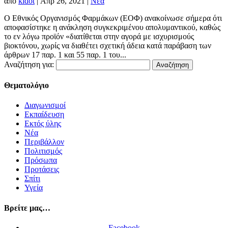
από
kidot
|
Απρ 26, 2021
|
Νέα
Ο Εθνικός Οργανισμός Φαρμάκων (ΕΟΦ) ανακοίνωσε σήμερα ότι
αποφασίστηκε η ανάκληση συγκεκριμένου απολυμαντικού, καθώς
το εν λόγω προϊόν «διατίθεται στην αγορά με ισχυρισμούς
βιοκτόνου, χωρίς να διαθέτει σχετική άδεια κατά παράβαση των
άρθρων 17 παρ. 1 και 55 παρ. 1 του...
Αναζήτηση για:
Θεματολόγιο
Διαγωνισμοί
Εκπαίδευση
Εκτός ύλης
Νέα
Περιβάλλον
Πολιτισμός
Πρόσωπα
Προτάσεις
Σπίτι
Υγεία
Βρείτε μας…
Facebook