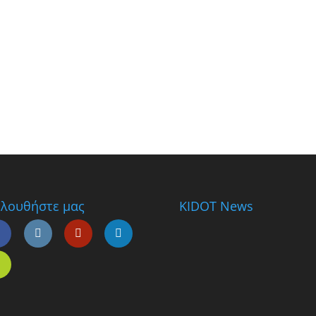
λουθήστε μας
KIDOT News