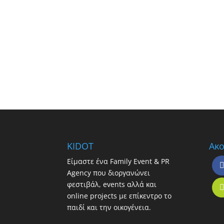
KIDOT
Ακο
Είμαστε ένα Family Event & PR
Agency που διοργανώνει
φεστιβάλ, events αλλά και
online projects με επίκεντρο το
παιδί και την οικογένεια.