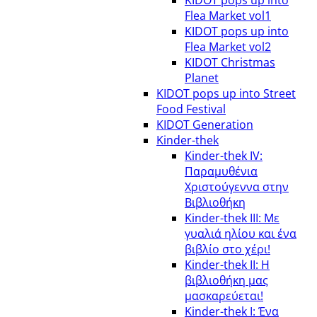
KIDOT pops up into
Flea Market vol1
KIDOT pops up into
Flea Market vol2
KIDOT Christmas
Planet
KIDOT pops up into Street
Food Festival
KIDOT Generation
Kinder-thek
Kinder-thek IV:
Παραμυθένια
Χριστούγεννα στην
Βιβλιοθήκη
Κinder-thek III: Με
γυαλιά ηλίου και ένα
βιβλίο στο χέρι!
Κinder-thek II: Η
βιβλιοθήκη μας
μασκαρεύεται!
Κinder-thek I: Ένα