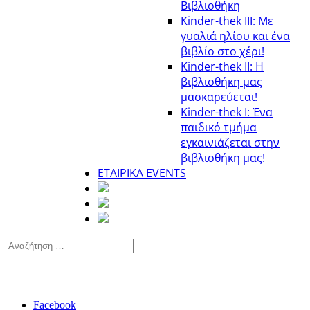
Βιβλιοθήκη
Κinder-thek III: Με
γυαλιά ηλίου και ένα
βιβλίο στο χέρι!
Κinder-thek II: Η
βιβλιοθήκη μας
μασκαρεύεται!
Κinder-thek I: Ένα
παιδικό τμήμα
εγκαινιάζεται στην
βιβλιοθήκη μας!
ΕΤΑΙΡΙΚΑ EVENTS
Facebook