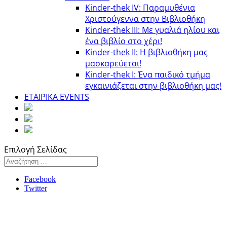
Kinder-thek IV: Παραμυθένια
Χριστούγεννα στην Βιβλιοθήκη
Κinder-thek III: Με γυαλιά ηλίου και
ένα βιβλίο στο χέρι!
Κinder-thek II: Η βιβλιοθήκη μας
μασκαρεύεται!
Κinder-thek I: Ένα παιδικό τμήμα
εγκαινιάζεται στην βιβλιοθήκη μας!
ΕΤΑΙΡΙΚΑ EVENTS
Επιλογή Σελίδας
Facebook
Twitter