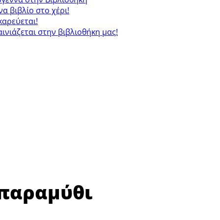
ένα βιβλίο στο χέρι!
καρεύεται!
αινιάζεται στην βιβλιοθήκη μας!
 παραμύθι