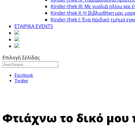
Κinder-thek III: Με γυαλιά ηλίου και 
Κinder-thek II: Η βιβλιοθήκη μας μασ
Κinder-thek I: Ένα παιδικό τμήμα εγκ
ΕΤΑΙΡΙΚΑ EVENTS
Επιλογή Σελίδας
Facebook
Twitter
Φτιάχνω το δικό μου