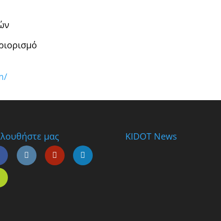
τών
ριορισμό
m/
λουθήστε μας
KIDOT News