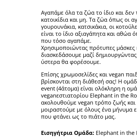
Αγαπάμε όλα τα ζώα το ίδιο και δεν
κατοικίδια και μη. Τα ζώα όπως οι α
γουρουνάκια, κατσικάκια, οι κοτούλε
είναι το ίδιο αξιαγάπητα και αθώα ό
που τόσο αγαπάμε.
Χρησιμοποιώντας πρότυπες μάσκες 
διασκεδάσουμε μαζί δημιουργώντας
ύστερα θα φορέσουμε.
Επίσης χρωμοσελίδες και vegan παιδ
βρίσκονται στη διάθεσή σας! Η ομάδ
event (4άτομα) είναι ολόκληρη η ομ
veganεστιατορίου Elephant in the R
ακολουθούμε vegan τρόπο ζωής και θ
μοιραστούμε με όλους ένα μήνυμα ε
που φτάνει ως το πιάτο μας.
Εισηγήτρια Ομάδα:
Elephant in the