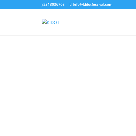
2313036708
info@kidotfestival.com
Σα