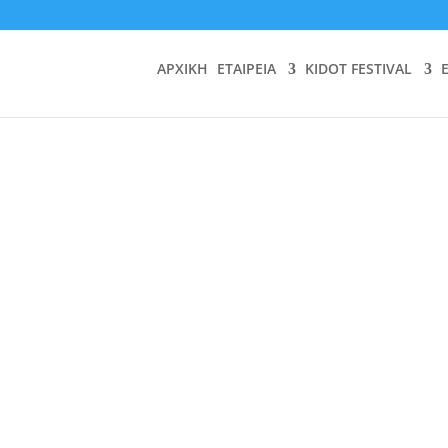
ΑΡΧΙΚΗ
ΕΤΑΙΡΕΙΑ
KIDOT FESTIVAL
Φίλοι και όχι Φαΐ
β. 15/09/18
11.00-20.00
Food Co