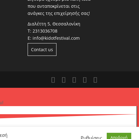
που ανταποκρίνεται στις
ανάγκες της επιχείρησής σας!
Διαλέττη 5, Θεσσαλονίκη
Τ:
2313036708
Ε:
info@kidotfestival.com
Contact us
υ!
θεσή
Ρυθμίσεις
Αποδοχή